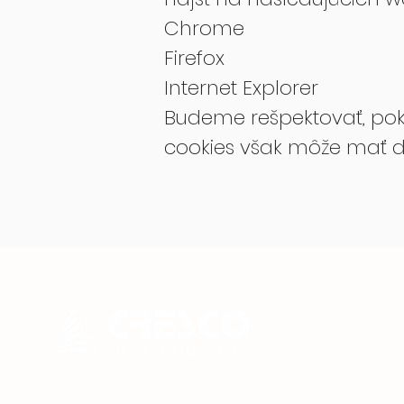
Chrome
Firefox
Internet Explorer
Budeme rešpektovať, poki
cookies však môže mať 
tel.:
CRESCO Invest Group, s.r.o.