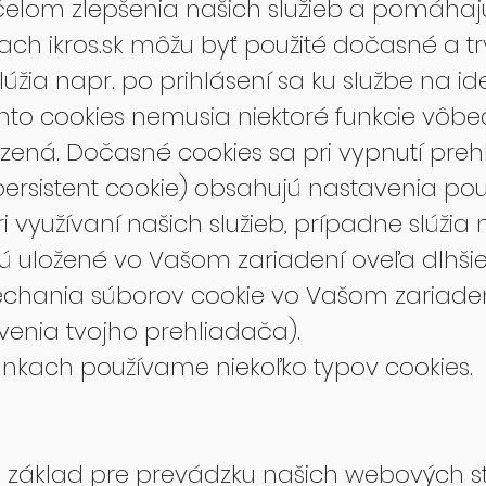
elom zlepšenia našich služieb a pomáhajú
kach ikros.sk môžu byť použité dočasné a t
lúžia napr. po prihlásení sa ku službe na id
chto cookies nemusia niektoré funkcie vôb
zená. Dočasné cookies sa pri vypnutí pre
persistent cookie) obsahujú nastavenia pou
 využívaní našich služieb, prípadne slúžia 
ú uložené vo Vašom zariadení oveľa dlhšie
chania súborov cookie vo Vašom zariadení
enia tvojho prehliadača).
nkach používame niekoľko typov cookies.
ria základ pre prevádzku našich webových 