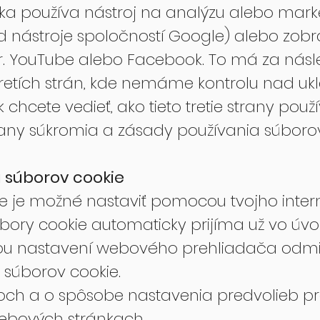
a používa nástroj na analýzu alebo mark
lad nástroje spoločností Google) alebo zo
apr. YouTube alebo Facebook. To má za násl
 tretích strán, kde nemáme kontrolu nad uk
chcete vedieť, ako tieto tretie strany použ
rany súkromia a zásady používania súborov 
 súborov cookie
ie je možné nastaviť pomocou tvojho inte
bory cookie automaticky prijíma už vo úv
u nastavení webového prehliadača odmie
 súborov cookie.
och a o spôsobe nastavenia predvolieb pr
webových stránkach.