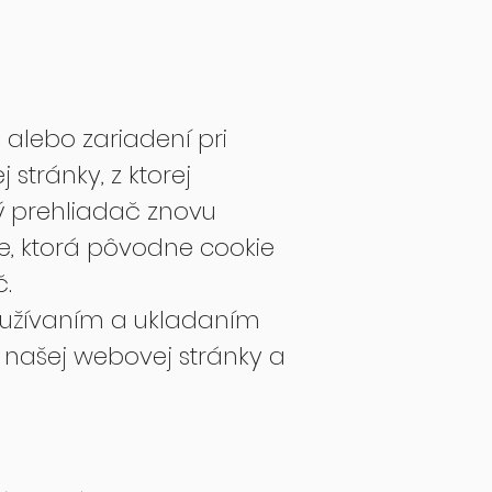
 alebo zariadení pri
stránky, z ktorej
ý prehliadač znovu
ke, ktorá pôvodne cookie
č.
používaním a ukladaním
e našej webovej stránky a