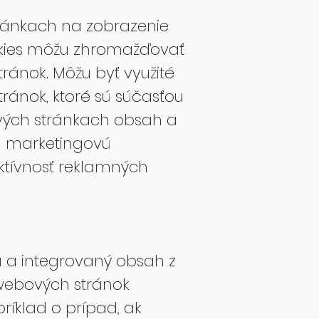
ránkach na zobrazenie
okies môžu zhromažďovať
ránok. Môžu byť využité
ránok, ktoré sú súčasťou
vých stránkach obsah a
amu marketingovú
ktívnosť reklamných
a a integrovaný obsah z
 webových stránok
ríklad o prípad, ak