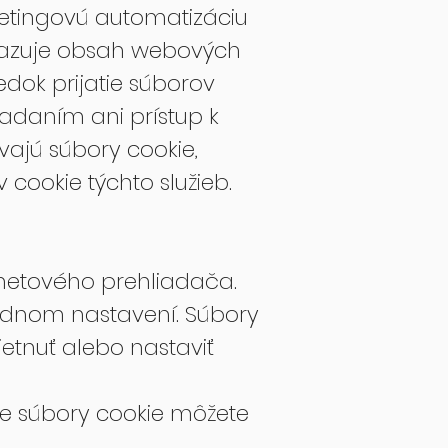
etingovú automatizáciu
brazuje obsah webových
edok prijatie súborov
ladaním ani prístup k
ívajú súbory cookie,
cookie týchto služieb.
rnetového prehliadača.
odnom nastavení. Súbory
tnuť alebo nastaviť
e súbory cookie môžete