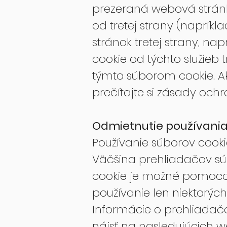
prezeraná webová stránk
od tretej strany (naprík
stránok tretej strany, n
cookie od týchto služieb
týmto súborom cookie. Ak 
prečítajte si zásady och
Odmietnutie používania
Používanie súborov cook
Väčšina prehliadačov sú
cookie je možné pomoco
používanie len niektorých
Informácie o prehliadač
nájsť na nasledujúcich 