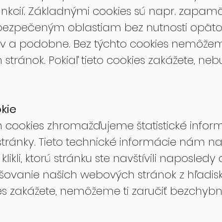
nkcií. Základnými cookies sú napr. zapamä
bezpečeným oblastiam bez nutnosti opäto
v a podobne. Bez týchto cookies nemôžeme
h stránok. Pokiaľ tieto cookies zakážete, 
kie
ookies zhromažďujeme štatistické inform
ránky. Tieto technické informácie nám nap
klikli, ktorú stránku ste navštívili naposled
pšovanie našich webových stránok z hľadi
kies zakážete, nemôžeme ti zaručiť bezchyb