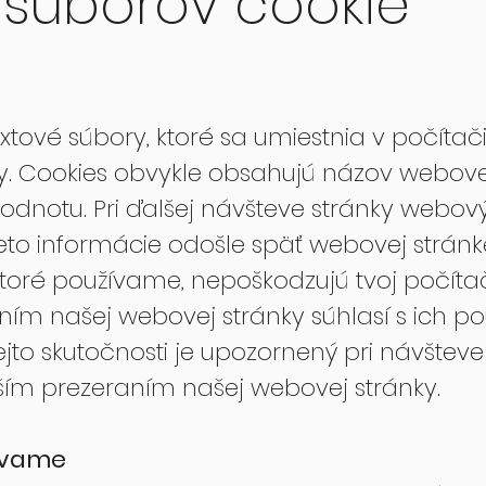
 súborov cookie
tové súbory, ktoré sa umiestnia v počítači
. Cookies obvykle obsahujú názov webovej 
odnotu. Pri ďalšej návšteve stránky webov
ieto informácie odošle späť webovej strán
 ktoré používame, nepoškodzujú tvoj počíta
ním našej webovej stránky súhlasí s ich 
ejto skutočnosti je upozornený pri návštev
lším prezeraním našej webovej stránky.
žívame