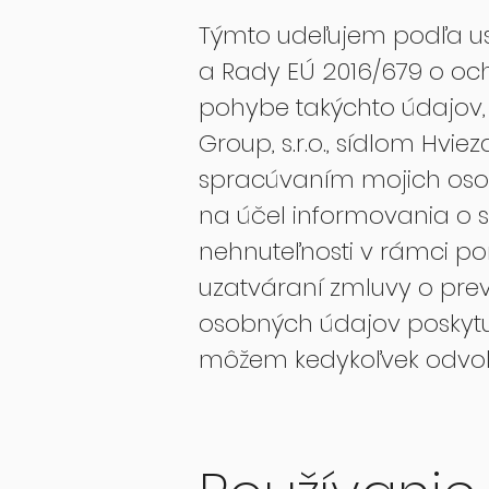
Týmto udeľujem podľa ust
a Rady EÚ 2016/679 o oc
pohybe takýchto údajov, 
Group, s.r.o., sídlom Hvie
spracúvaním mojich osobn
na účel informovania o 
nehnuteľnosti v rámci p
uzatváraní zmluvy o prev
osobných údajov poskyt
môžem kedykoľvek odvol