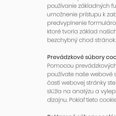
používanie základných fu
umožnenie prístupu k za
predvyplnenie formuláro
ktoré tvoria základ našic
bezchybný chod stránok.
Prevádzkové súbory coo
Pomocou prevádzkových c
používate naše webové st
časti webovej stránky ste 
slúžia na analýzu a vyle
dizajnu. Pokiaľ tieto coo