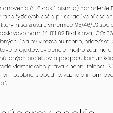
anovenia čl. 6 ods. 1 písm. a) nariadeni
hrane fyzických osôb pri spracúvaní osob
ktorým sa zrušuje smernica 95/46/ES spol
zdoslavovo nám. 14, 811 02 Bratislava, IČO: 3
ých údajov v rozsahu meno, priezvisko, e
stave projektov, evidencie môjho záujmu o
onúkaných projektov a podporu komunikáci
ode vlastníckeho práva k nehnuteľnosti. 
ujem osobne, slobodne, vážne a informov
ať.