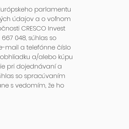
e Európskeho parlamentu
ných údajov a o voľnom
očnosti CRESCO Invest
6 667 048, súhlas so
-mail a telefónne číslo
 obhliadku a/alebo kúpu
e pri dojednávaní a
Súhlas so spracúvaním
ane s vedomím, že ho