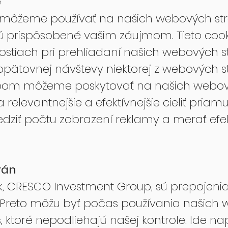
e
 môžeme používať na našich webových st
sú prispôsobené vašim záujmom. Tieto co
lostiach pri prehliadaní našich webových st
opätovnej návštevy niektorej z webových st
sobom môžeme poskytovať na našich webo
a relevantnejšie a efektívnejšie cieliť pri
edziť počtu zobrazení reklamy a merať efe
rán
k, CRESCO Investment Group, sú prepojeni
 Preto môžu byť počas používania našich
 ktoré nepodliehajú našej kontrole. Ide nap