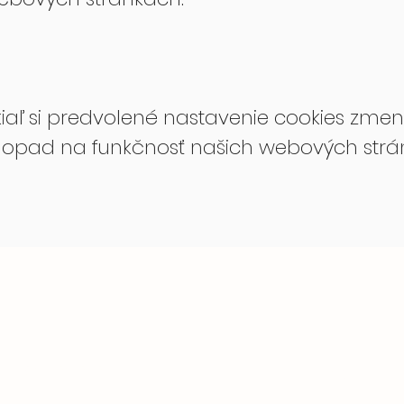
aľ si predvolené nastavenie cookies zmení
dopad na funkčnosť našich webových strá
 +421 905 30 31 32
Projekty
Kontakt