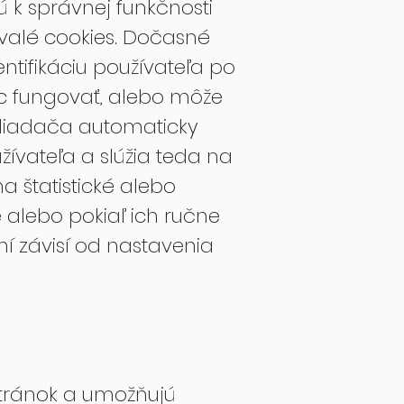
 k správnej funkčnosti
rvalé cookies. Dočasné
entifikáciu používateľa po
ec fungovať, alebo môže
hliadača automaticky
žívateľa a slúžia teda na
na štatistické alebo
 alebo pokiaľ ich ručne
 závisí od nastavenia
stránok a umožňujú