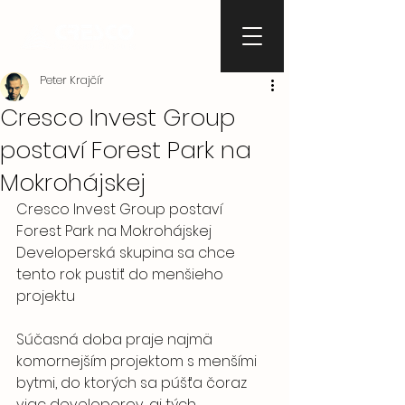
Peter Krajčír
Cresco Invest Group
postaví Forest Park na
Mokrohájskej
Cresco Invest Group postaví 
Forest Park na Mokrohájskej 
Developerská skupina sa chce 
tento rok pustiť do menšieho 
projektu
Súčasná doba praje najmä 
komornejším projektom s menšími 
bytmi, do ktorých sa púšťa čoraz 
viac developerov, aj tých 