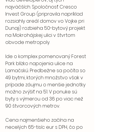
najväčších. Spoločnosť Cresco 
Invest Group (pripravila napríklad 
rozsiahly areál domov vo Vojke pri 
Dunaji) rozbieha 50-bytový projekt 
na Mokrohájskej ulici v štvrtom 
obvode metropoly.
Ide o komplex pomenovaný Forest 
Park blízko napojenia ulice na 
Lamačskú. Predbežne sa počíta so 
49 bytmi, ktorých množstvo však v 
prípade záujmu o menšie jednotky 
možno zvýšiť na 51. V ponuke sú 
byty s výmerou od 36 po viac než 
90 štvorcových metrov.
Cena najmenšieho začína na 
necelých 65-tisíc eur s DPH, čo po 