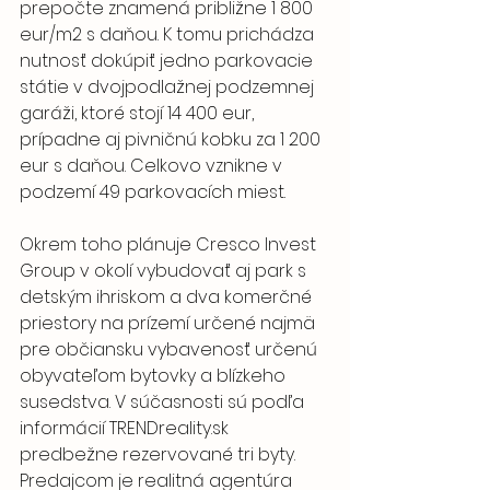
prepočte znamená približne 1 800 
eur/m2 s daňou. K tomu prichádza 
nutnosť dokúpiť jedno parkovacie 
státie v dvojpodlažnej podzemnej 
garáži, ktoré stojí 14 400 eur, 
prípadne aj pivničnú kobku za 1 200 
eur s daňou. Celkovo vznikne v 
podzemí 49 parkovacích miest.
Okrem toho plánuje Cresco Invest 
Group v okolí vybudovať aj park s 
detským ihriskom a dva komerčné 
priestory na prízemí určené najmä 
pre občiansku vybavenosť určenú 
obyvateľom bytovky a blízkeho 
susedstva. V súčasnosti sú podľa 
informácií TRENDreality.sk 
predbežne rezervované tri byty. 
Predajcom je realitná agentúra 