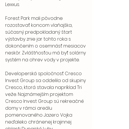
Lexxus.
Forest Park mali pôvodne 
rozostavať koncom vlaňajška, 
súčasný predpokladaný štart 
výstavby znie jar tohto roka s 
dokončením o osemnásť mesiacov 
neskôr. Zvláštňosťou má byť solárny 
systém na ohrev vody v projekte.
Developerská spoločnosť Cresco 
Invest Group sa oddelila od skupiny 
Cresco, ktorá stavala napríklad Tri 
veže. Najznámejším projektom 
Cresco Invest Group sú rekreačné 
domy v rámci areálu 
pomenovaného Jazero Vojka 
neďaleko chránenej krajinnej 
oblasti Dunajské Luhy.